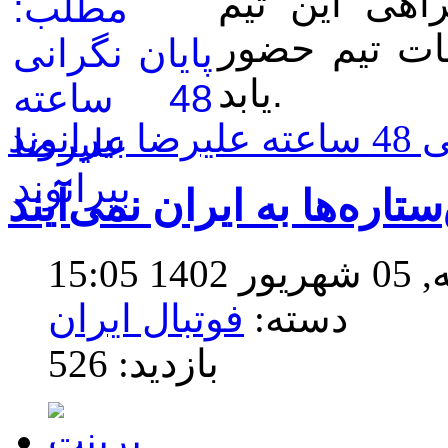
هی این تیم
نات تیم حضور
یابد.
نوند
15:0
دسته:
فوتبال ایران
بازدید: 526