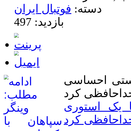
دسته:
فوتبال ایران
بازدید: 497
پستی احساسی
ا یک استوری
داحافظی کرد