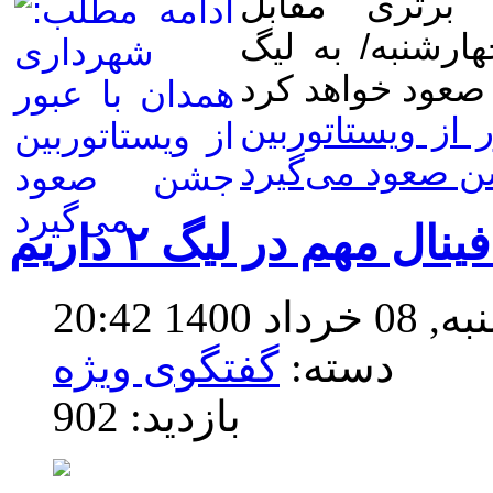
برتری مقابل
ارشنبه/ به لیگ
از ویستاتوربین
 صعود می‌گیرد
140 20:42
دسته:
گفتگوی ویژه
بازدید: 902