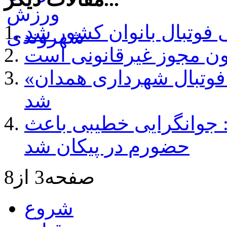
 فوتبال بانوان کشور شد
دون مجوز غیرقانونی است
«رضا طلایی منش» سرمربی تیم فوتبال شهرداری همدان
شد
ن: جوانگرایی خطیبی باعث
حضورم در پیکان شد
صفحه3 از8
شروع