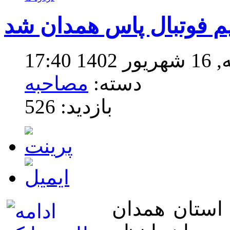
م فوتبال پاس همدان شد
17:4
دسته:
مصاحبه
بازدید: 526
استان همدان