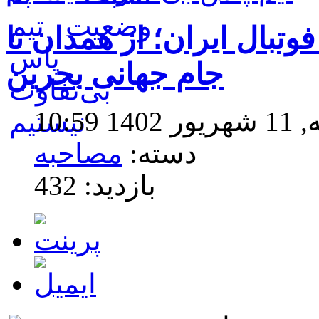
تبال ایران؛ از همدان تا
جام جهانی بحرین
10:5
دسته:
مصاحبه
بازدید: 432