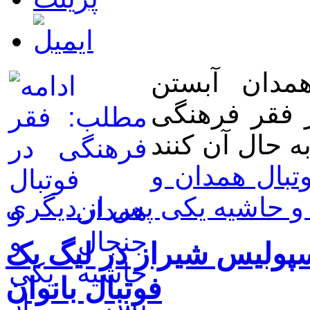
همدان آبستن
 فقر فرهنگی
تبال همدان و
و حاشیه یکی پس از دیگری
پولیس شیراز در لیگ یک
فوتبال بانوان