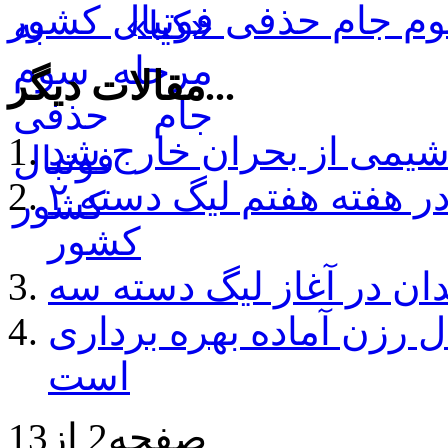
م جام حذفی فوتبال کشور
مقالات دیگر...
وشیمی از بحران خارج شد
برتری نمایندگان فوتبال همدان در هفته هفتم لیگ دسته ۲
کشور
دان در آغاز لیگ دسته سه
 رزن آماده بهره برداری
است
صفحه2 از13