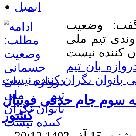
گفت: وضعیت
وندی تیم ملی
ازه بان تیم
ی بانوان نگران کننده نیست
له سوم جام حذفی فوتبال
کشور
ر 1402 20:12